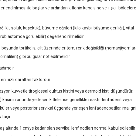
ndirilmesi ile başlar ve ardından kitlenin kendisine ve ilişkili bölgeler
lı, soluk, kaşektik), büyüme eğrileri (kilo kaybı, büyüme geriliği), vital
oblastomda görülebilir) değerlendirilmelidir.
oyunda tortikolis, cilt üzerinde eritem, renk değişikliği (hemanjiyomla
omalileri) gibi bulgular not edilmelidir.
adımdır.
en hızlı daraltan faktördür.
lezyon kuvvetle tiroglossal duktus kistini veya dermoid kisti düşündürür.
kasının önünde yerleşen kitleler ise genellikle reaktif lenfadenit veya
viküler veya posterior servikal üçgende yerleşen lenfadenopatiler, malign
 taşır.
yaş altında 1 cm'ye kadar olan servikal lenf nodları normal kabul edilebilir