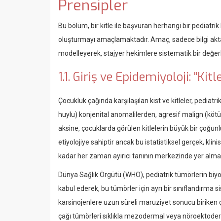
Prensipler
Bu bölüm, bir kitle ile başvuran herhangi bir pediatrik
oluşturmayı amaçlamaktadır. Amaç, sadece bilgi akta
modelleyerek, stajyer hekimlere sistematik bir değe
1.1. Giriş ve Epidemiyoloji: "K
Çocukluk çağında karşılaşılan kist ve kitleler, pediatr
huylu) konjenital anomalilerden, agresif malign (köt
aksine, çocuklarda görülen kitlelerin büyük bir çoğunl
etiyolojiye sahiptir ancak bu istatistiksel gerçek, klin
kadar her zaman ayırıcı tanının merkezinde yer almalı 
Dünya Sağlık Örgütü (WHO), pediatrik tümörlerin biyolo
kabul ederek, bu tümörler için ayrı bir sınıflandırma 
karsinojenlere uzun süreli maruziyet sonucu biriken 
çağı tümörleri sıklıkla mezodermal veya nöroektoderm