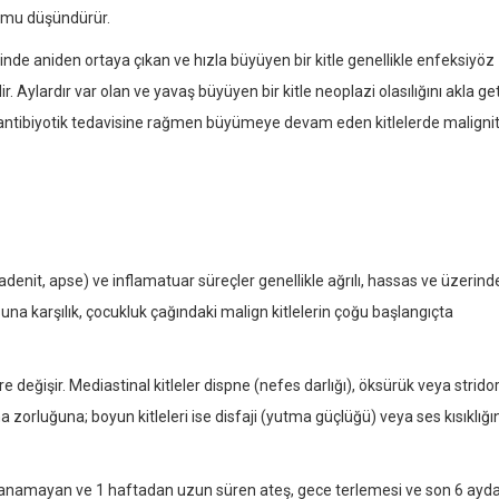
iyomu düşündürür.
inde aniden ortaya çıkan ve hızla büyüyen bir kitle genellikle enfeksiyöz
 Aylardır var olan ve yavaş büyüyen bir kitle neoplazi olasılığını akla geti
ntibiyotik tedavisine rağmen büyümeye devam eden kitlelerde maligni
denit, apse) ve inflamatuar süreçler genellikle ağrılı, hassas ve üzerind
ir. Buna karşılık, çocukluk çağındaki malign kitlelerin çoğu başlangıçta
re değişir. Mediastinal kitleler dispne (nefes darlığı), öksürük veya strido
ma zorluğuna; boyun kitleleri ise disfaji (yutma güçlüğü) veya ses kısıklığı
anamayan ve 1 haftadan uzun süren ateş, gece terlemesi ve son 6 ayd