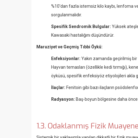
%10'dan fazla istemsiz kilo kaybı, lenfoma vey
sorgulanmalıdır.
Spesifik Sendromik Bulgular:
Yüksek ateşle 
Kawasaki hastalığını düşündürür.
Maruziyet ve Geçmiş Tıbbi Öykü:
Enfeksiyonlar:
Yakın zamanda geçirilmiş bir
Hayvan temasları (özellikle kedi tırmığı), ken
öyküsü, spesifik enfeksiyöz etiyolojileri akla g
İlaçlar:
Fenitoin gibi bazı ilaçların psödolen
Radyasyon:
Baş-boyun bölgesine daha önce rad
1.3. Odaklanmış Fizik Muayene
Sistemik bir yaklaşımla yapılan dikkatli bir fizik muay