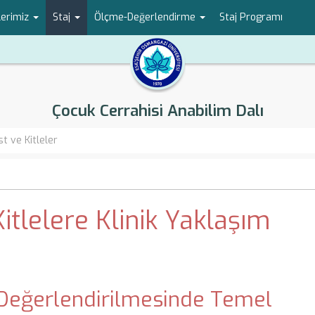
lerimiz
Staj
Ölçme-Değerlendirme
Staj Programı
Çocuk Cerrahisi Anabilim Dalı
t ve Kitleler
itlelere Klinik Yaklaşım
e Değerlendirilmesinde Temel