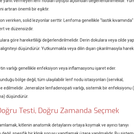
e yanıt vermeyen lenf nodları biyopsi açısından değerlendirilmelidir. Y
i artıran önemli bir eşiktir.
n verirken, solid lezyonlar serttir. Lenfoma genellikle "lastik kıvamında"
sert ve düzensizdir.
ulara göre hareketliliği değerlendirilmelidir. Derin dokulara veya cilde yap
 maligniteyi düşündürür. Yutkunmakla veya dilin dışarı çıkarılmasıyla hare
in varlığı genellikle enfeksiyon veya inflamasyonu işaret eder.
nduğu bölge değil, tüm ulaşılabilir lenf nodu istasyonları (servikal,
lpe edilmelidir. Jeneralize lenfadenopati varlığı, sistemik bir enfeksiyonu 
ma) düşündürür.
: Doğru Testi, Doğru Zamanda Seçmek
lamak, kitlenin anatomik detaylarını ortaya koymak ve ayırıcı tanıyı
 değil, spesifik bir klinik soruyu yanıtlamak üzere yapılmalıdır. Bu sistem