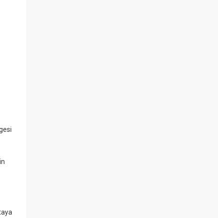
gesi
in
taya