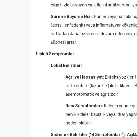
çıkıp hızla büyüyen bir kitle infantil hemanj
Süre ve Büyüme Hızı:
Günler veya haftalar iç
(apse, lenfadenit) veya inflamatuvar kökenlidir.
haftadan daha uzun süre devam eden veya a
şüphesi artar.
İlişkili Semptomlar:
Lokal Belirtiler:
Ağrı ve Hassasiyet:
Enfeksiyöz (lenfa
ciltte eritem (kızarıklık) ile birlikted
asemptomatik ve ağrısızdır.
Bası Semptomları:
Kitlenin yerine gö
pelvik kitleler kabızlık veya idrar yap
neden olabilir.
Sistemik Belirtiler ("B Semptomları"):
Açıkl