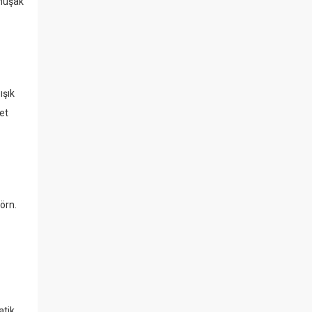
umuşak
ışık
ket
(örn.
atik