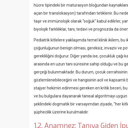
hücre tipindeki bir maturasyon bloğundan kaynaklanır
açan bir translokasyon) tarafından tetiklenir. Bu ned
taşır ve immünolojik olarak "soğuk" kabul edilirler, ya
biyolojik farklılıklar, tanı, tedavi ve prognozda da öne
Pediatrik kitlelere yaklaşımda temel klinik ikilem, bu 
çoğunluğunun benign olması, gereksiz, invaziv ve po
gerekliliğini doğurur. Diğer yanda ise, çocukluk çağı 
arasında en uzun tanı süresine sahip olduğu ve bu 
gerçeği bulunmaktadır. Bu durum, çocuk cerrahisinin e
gözlemlenebileceğini ve hangisinin acil ve kapsamlı bi
stajyer hekimin edinmesi gereken en kritik beceri, bu
ve bu bulgulara dayanarak tanısal algoritmayı uygun ş
şeklindeki dogmatik bir varsayımdan ziyade, "her kitle
şüphecilik üzerine kurulmalıdır.
1.2. Anamnez: Tanıya Giden İpu