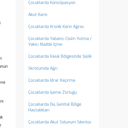
Çocuklarda Konstipasyon
Akut Karın
i
Çocuklarda Kronik Karın Ağrısı
Çocuklarda Yabancı Cisim Yutma /
Yakıcı Madde İçme
Çocuklarda Kasık Bölgesinde Şişlik
yi
nunun
Skrotumda Ağrı
Çocuklarda İdrar Kaçırma
şene
Çocuklarda İşeme Zorluğu
ni
Çocuklarda Dış Genital Bölge
Hastalıkları
uk
Çocuklarda Akut Solunum Sıkıntısı
r