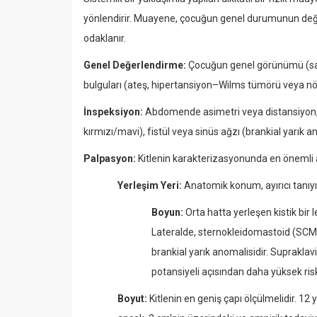
yönlendirir. Muayene, çocuğun genel durumunun değerle
odaklanır.
Genel Değerlendirme:
Çocuğun genel görünümü (sağlık
bulguları (ateş, hipertansiyon–Wilms tümörü veya nör
İnspeksiyon:
Abdomende asimetri veya distansiyon, b
kırmızı/mavi), fistül veya sinüs ağzı (brankial yarık an
Palpasyon:
Kitlenin karakterizasyonunda en önemli 
Yerleşim Yeri:
Anatomik konum, ayırıcı tanıyı 
Boyun:
Orta hatta yerleşen kistik bir 
Lateralde, sternokleidomastoid (SCM) 
brankial yarık anomalisidir. Suprakla
potansiyeli açısından daha yüksek risk
Boyut:
Kitlenin en geniş çapı ölçülmelidir. 12 