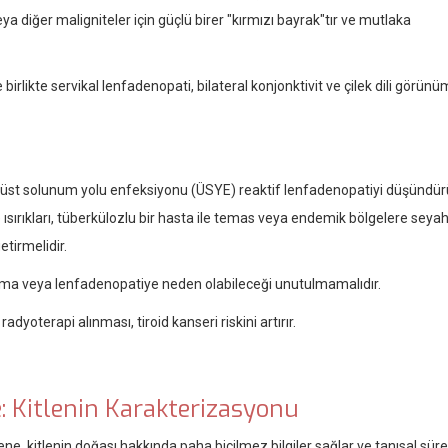
a diğer maligniteler için güçlü birer "kırmızı bayrak"tır ve mutlaka
birlikte servikal lenfadenopati, bilateral konjonktivit ve çilek dili görün
 üst solunum yolu enfeksiyonu (ÜSYE) reaktif lenfadenopatiyi düşündür
e ısırıkları, tüberkülozlu bir hasta ile temas veya endemik bölgelere seya
etirmelidir.
foma veya lenfadenopatiye neden olabileceği unutulmamalıdır.
yoterapi alınması, tiroid kanseri riskini artırır.
: Kitlenin Karakterizasyonu
ene, kitlenin doğası hakkında paha biçilmez bilgiler sağlar ve tanısal süre