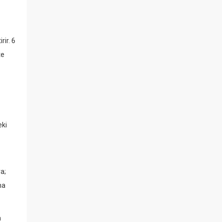
rir. 6
te
eki
ra;
na
a