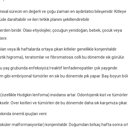
nısal sürecin en değerli ve çoğu zaman en aydınlatıcı bileşenidir. Kitleye
de daraltabilir ve ileri tetkik planını şekillendirebilir.
erden biridir. Olası etiyolojiler, çocuğun yenidoğan, bebek, çocuk veya
erir.
n veya ilk haftalarda ortaya çıkan kitleler genellikle konjenitaldir.
tik higroma), teratomlar ve fibromatosis colli bu dönemde sık görülür.
u yaş grubunda enfeksiyöz/reaktif lenfadenopatiler çok yaygındır.
 gibi embriyonal tümörler en sık bu dönemde pik yapar. Baş-boyun böl
zellikle Hodgkin lenfoma) insidansı artar. Odontojenik kist ve tümörler
kselir. Over kistleri ve tümörleri de bu dönemde daha sık karşımıza çıkar.
kkında önemli ipuçları verir.
asküler malformasyonlar) konjenitaldir. Doğumdan birkaç hafta sonra or