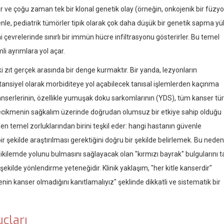
 ve çoğu zaman tek bir klonal genetik olay (örneğin, onkojenik bir füzyo
enle, pediatrik tümörler tipik olarak çok daha düşük bir genetik sapma y
ni çevrelerinde sınırlı bir immün hücre infiltrasyonu gösterirler. Bu temel
mli ayrımlara yol açar.
iki zıt gerçek arasında bir denge kurmaktır. Bir yanda, lezyonların
tansiyel olarak morbiditeye yol açabilecek tanısal işlemlerden kaçınma
kanserlerinin, özellikle yumuşak doku sarkomlarının (YDS), tüm kanser tür
gecikmenin sağkalım üzerinde doğrudan olumsuz bir etkiye sahip olduğu
n temel zorluklarından birini teşkil eder: hangi hastanın güvenle
r şekilde araştırılması gerektiğini doğru bir şekilde belirlemek. Bu nedenl
 ikilemde yolunu bulmasını sağlayacak olan "kırmızı bayrak" bulgularını 
ekilde yönlendirme yeteneğidir. Klinik yaklaşım, "her kitle kanserdir"
nin kanser olmadığını kanıtlamalıyız" şeklinde dikkatli ve sistematik bir
çları