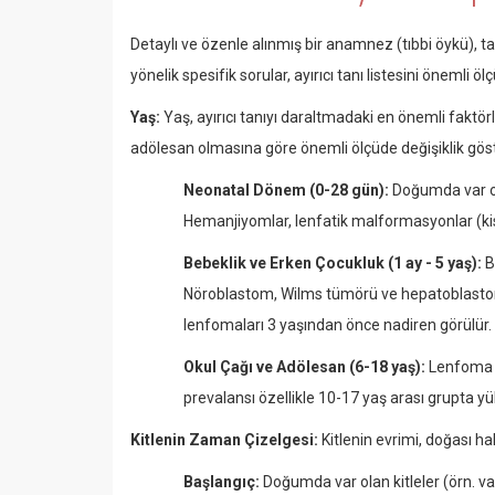
Detaylı ve özenle alınmış bir anamnez (tıbbi öykü), ta
yönelik spesifik sorular, ayırıcı tanı listesini önemli ölçü
Yaş:
Yaş, ayırıcı tanıyı daraltmadaki en önemli faktörl
adölesan olmasına göre önemli ölçüde değişiklik göst
Neonatal Dönem (0-28 gün):
Doğumda var ola
Hemanjiyomlar, lenfatik malformasyonlar (kis
Bebeklik ve Erken Çocukluk (1 ay - 5 yaş):
B
Nöroblastom, Wilms tümörü ve hepatoblastom
lenfomaları 3 yaşından önce nadiren görülür.
Okul Çağı ve Adölesan (6-18 yaş):
Lenfoma (ö
prevalansı özellikle 10-17 yaş arası grupta yü
Kitlenin Zaman Çizelgesi:
Kitlenin evrimi, doğası ha
Başlangıç:
Doğumda var olan kitleler (örn. v