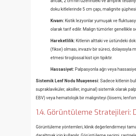
ancak, 2 cm'nin üzerindeki ve ampirik tedaviy
doku kitlelerinde 5 cm çapı, malignite şüphesin
Kıvam:
Kistik lezyonlar yumuşak ve fluktuasyo
olarak tarif edilir. Malign tümörler genellikle 
Hareketlilik:
Kitlenin alttaki ve üstündeki dok
(fikse) olması, invaziv bir süreci, dolayısıyla
etmesi tiroglossal kist için tipiktir.
Hassasiyet:
Palpasyonla ağrı veya hassasiyet
Sistemik Lenf Nodu Muayenesi:
Sadece kitlenin bulu
supraklaviküler, aksiller, inguinal) sistemik olarak pa
EBV) veya hematolojik bir maligniteyi (lösemi, lenfo
1.4. Görüntüleme Stratejileri
Görüntüleme yöntemleri, klinik değerlendirmeyi tamam
daraltmak için kullanılır. Görüntüleme seçimi, rastgele