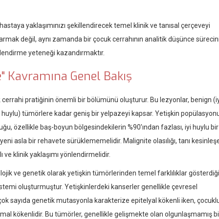
 hastaya yaklaşımınızı şekillendirecek temel klinik ve tanısal çerçeveyi
rmak değil, aynı zamanda bir çocuk cerrahının analitik düşünce sürecin
rlendirme yeteneği kazandırmaktır.
itle" Kavramına Genel Bakış
ik cerrahi pratiğinin önemli bir bölümünü oluşturur. Bu lezyonlar, benign (i
ü huylu) tümörlere kadar geniş bir yelpazeyi kapsar. Yetişkin popülasyo
uğu, özellikle baş-boyun bölgesindekilerin %90'ından fazlası, iyi huylu bir
isyeni asla bir rehavete sürüklememelidir. Malignite olasılığı, tanı kesinle
ve klinik yaklaşımı yönlendirmelidir.
jik ve genetik olarak yetişkin tümörlerinden temel farklılıklar gösterdiği
sistemi oluşturmuştur. Yetişkinlerdeki kanserler genellikle çevresel
çok sayıda genetik mutasyonla karakterize epitelyal kökenli iken, çocukl
al kökenlidir. Bu tümörler, genellikle gelişmekte olan olgunlaşmamış bi