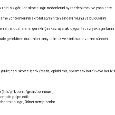
nu gibi sık görülen skrotal ağrı nedenlerini ayırt edebilmek ve yaşa göre
eme yöntemlerinin skrotal ağrının tanısındaki rolünü ve bulgularını
rrahi müdahalenin gerekliliğini kavrayarak, uygun tedavi yaklaşımlarını
hale gerektiren durumları tanıyabilmek ve klinik karar verme sürecini
ıştırılır; deri, skrotal içerik (testis, epididimis, spermatik kord) veya her ikis
ılım (tek/çift, penis/groin/perineum).
tematik palpe edilir.
 abdominal ağrı, üriner semptomlar.