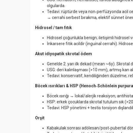
olgularda.
Tedavi: rüptürde veya non‑perfüzyonda acil 
→ cerrahi serbest bırakma, elektif sünnet öneril
Hidrosel / tam fıtık
Hidrosel çoğunlukla benign; iletişimli hidrosel 
İnkarsere fıtık acildir (inguinal cerrahi). Hidro
Akut idiyopatik skrotal
ö
dem
Genelde 2. yarı ilk dekad (mean ~6y). Skrotal de
USG: deri kalınlaşması (>10 mm), artmış kan ak
Tedavi: konservatif, kendiliğinden düzelme; rel
B
ö
cek ısırıkları
& HSP (Henoch
‑
Sch
ö
nlein purpura
Böcek ısırığı → lokal/alerjik reaksiyon; antihist
HSP: erkek çocuklarda skrotal tutulum sık (>20%
Tedavi: HSP yönetimi + testis torsiyon dışland
Orşit
Kabakulak sonrası adölesan/post‑pubertal dö