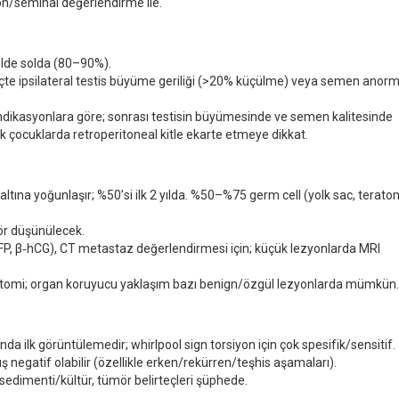
n/seminal değerlendirme ile.
elde solda (80–90%).
çte ipsilateral testis büyüme geriliği (>20% küçülme) veya semen anorma
ndikasyonlara göre; sonrası testisin büyümesinde ve semen kalitesinde
k çocuklarda retroperitoneal kitle ekarte etmeye dikkat.
 altına yoğunlaşır; %50
’
si ilk 2 yılda. %50–%75 germ cell (yolk sac, terato
mör düşünülecek.
FP, β‑hCG), CT metastaz değerlendirmesi için; küçük lezyonlarda MRI
ktomi; organ koruyucu yaklaşım bazı benign/özgül lezyonlarda mümkün.
a ilk görüntülemedir; whirlpool sign torsiyon için çok spesifik/sensitif.
ş negatif olabilir (özellikle erken/rekürren/teşhis aşamaları).
sedimenti/kültür, tümör belirteçleri şüphede.