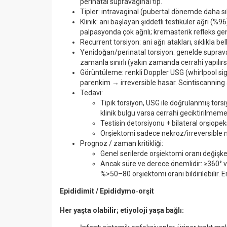
perinatal supravaginal tip.
Tipler: intravaginal (pubertal dönemde daha sı
Klinik: ani başlayan şiddetli testiküler ağrı (
palpasyonda çok ağrılı; kremasterik refleks gen
Recurrent torsiyon: ani ağrı atakları, sıklıkla bell‑
Yenidoğan/perinatal torsiyon: genelde supravag
zamanla sınırlı (yakın zamanda cerrahi yapılırsa
Görüntüleme: renkli Doppler USG (whirlpool si
parenkim → irreversible hasar. Scintiscanning a
Tedavi:
Tipik torsiyon, USG ile doğrulanmış torsi
klinik bulgu varsa cerrahi geciktirilmemel
Testisin detorsiyonu + bilateral orşiopek
Orşiektomi sadece nekroz/irreversibl
Prognoz / zaman kritikliği:
Genel serilerde orşiektomi oranı değişken
Ancak süre ve derece önemlidir: ≥360° ve 
%>50–80 orşiektomi oranı bildirilebilir.
Epididimit / Epididymo‑orşit
Her yaşta olabilir; etiyoloji yaşa bağlı: