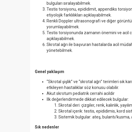
bulguları sıralayabilmek.
Testis torsiyonu, epididimit, appendiks torsiyo
etiyolojik farklılıkları açıklayabilmek.
Renkli Doppler ultrasonografi ve diğer görüntül
yorumlayabilmek.
Testis torsiyonunda zamanın önemini ve acil ce
açıklayabilmek.
Skrotal ağrı ile başvuran hastalarda acil müda
yönetebilmek.
Genel yaklaşım
“
Skrotal şişlik” ve
“
skrotal ağrı” terimleri sık kar
etkileyen hastalıklar söz konusu olabilir.
Akut skrotum pediatrik cerrahi acildir
İlk değerlendirmede dikkat edilecek bulgular:
Skrotal deri: çizgiler, renk, kalınlık, yay
Skrotal içerik: testis, epididimis, kord sis
Sistemik bulgular: ateş, bulantı/kusma,
Sık nedenler