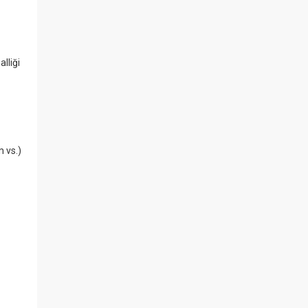
lliği
m vs.)