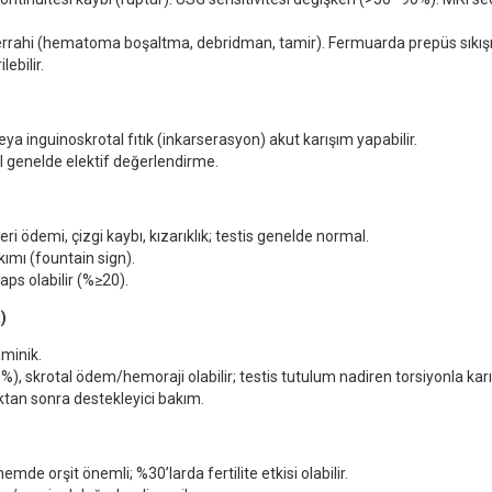
cerrahi (hematoma boşaltma, debridman, tamir). Fermuarda prepüs sıkı
ebilir.
veya inguinoskrotal fıtık (inkarserasyon) akut karışım yapabilir.
sel genelde elektif değerlendirme.
ri ödemi, çizgi kaybı, kızarıklık; testis genelde normal.
ımı (fountain sign).
aps olabilir (%≥20).
)
aminik.
), skrotal ödem/hemoraji olabilir; testis tutulum nadiren torsiyonla karış
ıktan sonra destekleyici bakım.
nemde orşit önemli; %30
’
larda fertilite etkisi olabilir.