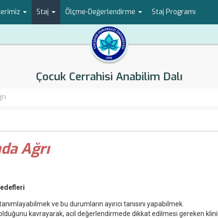
lerimiz
Staj
Ölçme-Değerlendirme
Staj Programı
Çocuk Cerrahisi Anabilim Dalı
rı
da Ağrı
edefleri
rı tanımlayabilmek ve bu durumların ayırıcı tanısını yapabilmek.
olduğunu kavrayarak, acil değerlendirmede dikkat edilmesi gereken klini