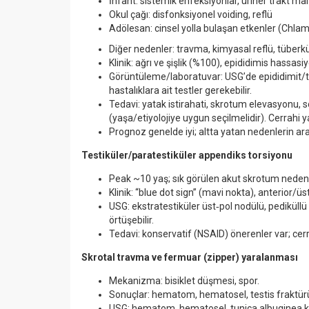
İnfant: sistemik enfeksiyonlar, üriner trakt m
Okul çağı: disfonksiyonel voiding, reflü
Adölesan: cinsel yolla bulaşan etkenler (Chla
Diğer nedenler: travma, kimyasal reflü, tüberkül
Klinik: ağrı ve şişlik (%100), epididimis hassas
Görüntüleme/laboratuvar: USG
’
de epididimit/
hastalıklara ait testler gerekebilir.
Tedavi: yatak istirahati, skrotum elevasyonu, 
(yaşa/etiyolojiye uygun seçilmelidir). Cerrahi y
Prognoz genelde iyi; altta yatan nedenlerin araş
Testikü
ler/paratestik
ü
ler append
iks torsiyonu
Peak ~10 yaş; sık görülen akut skrotum neden
Klinik:
“
blue dot sign” (mavi nokta), anterior/
USG: ekstratestiküler üst‑pol nodülü, pediküllü 
örtüşebilir.
Tedavi: konservatif (NSAID) önerenler var; cerra
Skrotal travma ve fermuar (zipper) yaralanması
Mekanizma: bisiklet düşmesi, spor.
Sonuçlar: hematom, hematosel, testis fraktür
USG: hematom, hematosel, tunica albuginea kon