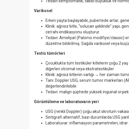
Tedavi semptomatik; takibi büyüklük ve hormo
Varikosel
Erken yaşta başlayabilir, pubertede artar; gen
Klinik: ağrısız kitle,
“
solucan şeklinde” yapı; gen
cerrahi endikasyonu oluşturur.
Tedavi: Ameliyat (Palomo modifiye/classic) e
düzelme bildirilmiş. Sağda varikosel veya küçü
Testis t
üm
ö
rleri
Çocuklukta tüm testiküler kitlelerin çoğu 2 yaş
diğerleri stromal veya ekstratestiküler
Klinik: ağrısız kitlenin varlığı → her zaman tü
Tanı: Doppler USG, serum tumor markerları (A
değerlendirilebilir.
Tedavi: malign şüphede yüksek inguinal orşie
G
ö
rüntüleme ve laboratuvarın yeri
USG (renkli Doppler) çoğu akut skrotum vakasınd
Sintigrafi alternatif; bazı durumlarda USG yanlı
Laboratuvar: inflamasyon parametreleri, idrar 