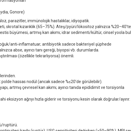
alformasyonları
mydia, Gonore)
oz, parazitler, immünolojik hastalıklar, idiyopatik.
iyeti, skrotal kızarıklık (65–75%). Ateş/pyüri/lökositoz yalnızca %20–40
’
te
testis büyümesi, artmış kan akımı; idrar sedimenti/kültür, cinsel yoola b
soğuk/anti‑inflamatuar; antibiyotik sadece bakteriyel şüphede
alnızca abse, ayırıcı tanı gereği, biyopsi vb. durumlarda.
tırılması (özellikle tekrarlıyorsa) önemli.
lerinden.
üst polde hassas nodül (ancak sadece %≤20
’
de görülebilir).
yapı, artmış çevresel kan akımı; ayırıcı tanıda epididimit ve torsiyonla
hi eksizyon ağrıyı hızla giderir ve torsiyonu kesin olarak doğrular/ayırır.
ü/ruptürü.
tinuitesi kaybı (ruptür). USG sensitivitesi değişken (>50–90%). MRI seç