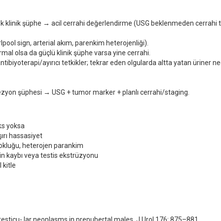
sek klinik şüphe → acil cerrahi değerlendirme (USG beklenmeden cerrahi t
rlpool sign, arterial akım, parenkim heterojenliği).
mal olsa da güçlü klinik şüphe varsa yine cerrahi.
tibiyoterapi/ayırıcı tetkikler; tekrar eden olgularda altta yatan üriner n
ezyon şüphesi → USG + tumor marker + planlı cerrahi/staging.
eks yoksa
ırı hassasiyet
yokluğu, heterojen parankim
in kaybı veya testis ekstrüzyonu
 kitle
esticu- lar neoplasms in prepubertal males. J Urol 176: 875–881