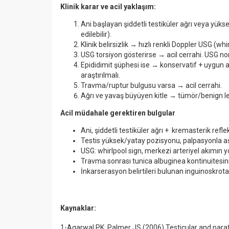
Klinik karar ve acil yaklaşım:
Ani başlayan şiddetli testiküler ağrı veya yük
edilebilir).
Klinik belirsizlik → hızlı renkli Doppler USG (whi
USG torsiyon gösterirse → acil cerrahi. USG nor
Epididimit şüphesi ise → konservatif + uygun an
araştırılmalı.
Travma/ruptur bulgusu varsa → acil cerrahi.
Ağrı ve yavaş büyüyen kitle → tümör/benign l
A
cil m
üdahale gerektiren bulgular
Ani, şiddetli testiküler ağrı + kremasterik refl
Testis yüksek/yatay pozisyonu, palpasyonla aş
USG: whirlpool sign, merkezi arteriyel akımın 
Travma sonrası tunica albuginea kontinuitesin
İnkarserasyon belirtileri bulunan inguinoskrotal
Kaynaklar:
1-Agarwal PK, Palmer JS (2006) Testicular and parat