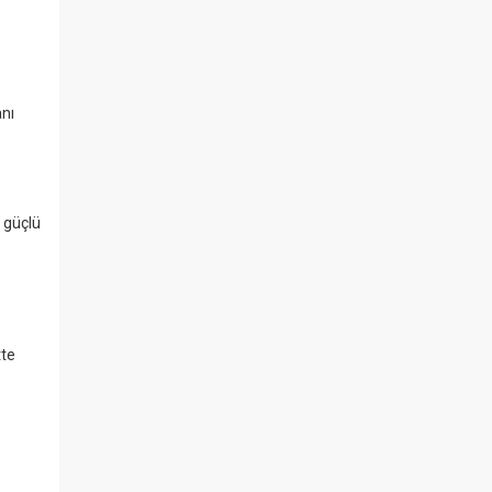
anı
i güçlü
tte