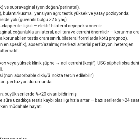
k) ve supravaginal (yenidoğan/perinatal).
%96), bulantı/kusma, yansıyan ağrı; testis yüksek ve yatay pozisyonda;
elde yok (güvenilir bulgu >2.5 yaş).
clapper ile ilişkili — elektif bilateral orşiopeksi önerilir.
inal, çoğunlukla unilateral; acil tanı ve cerrahi önemlidir — korunma or
 korunabilen testis oranı sınırlı, bilateral formlarda kötü prognoz).
gn en spesifik), absent/azalmış merkezi arterial perfüzyon; heterojen
lternatif.
yon veya yüksek klinik şüphe → acil cerrahi (keşif). USG şüpheli olsa dah
i.
si (non‑absorbable dikiş/3‑nokta tercih edilebilir).
e non‑perfüzyon durumunda.
; büyük serilerde %<20 civarı bildirilmiş.
süre uzadıkça testis kaybı olasılığı hızla artar — bazı serilerde >24 saa
 Erken müdahale hayati.