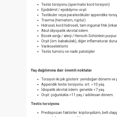
Testis torsiyonu (spermatic kord torsiyon)
Epididimit / epididymo-orşit
Testiküler veya paratestiküler appendiks tors
Travma (hematom, rüptür)
Hidrosel, kord hidroseli, tam inguinal fıtık (ink
Akut idiyopatik skrotal ödem
Böcek ısırığı / alerji / Henoch‑Schönlein purpu
Orşit (örn. kabakulak), diğer inflamatuvar dur
Varikoselektomi
Testis tümörü ve nadir patolojiler
Yaş dağılımına dair
ö
nemli noktalar
Torsiyon iki pik gösterir: yenidoğan dönemi ve
Appendik testis torsiyonu: ort. ~10 yaş.
İdiopatik skrotal ödem: genelde <7 yaş.
Orşit: çoğunlukla >11 yaş / adölesan dönem.
Testis torsiyonu
Predispozan faktörler: kriptorşidizm, bell‑cla