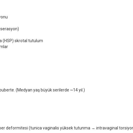
iyonu
arserasyon)
ra (HSP) skrotal tutulum
umlar
 puberte. (Medyan yaş büyük serilerde ~14 yıl.)
pper deformitesi (tunica vaginalis yüksek tutunma → intravaginal torsiyon